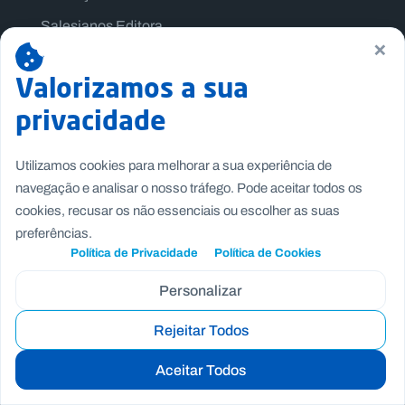
Salesianos Editora
×
Família Salesiana
Valorizamos a sua
Missão Dom Bosco
privacidade
Jogos Nacionais Salesianos
Utilizamos cookies para melhorar a sua experiência de
navegação e analisar o nosso tráfego. Pode aceitar todos os
cookies, recusar os não essenciais ou escolher as suas
preferências.
Política de Privacidade
Política de Cookies
Personalizar
Rejeitar Todos
Copyright © Fundação Salesianos
Aceitar Todos
Recrutamento
|
Canal de Denúncia Interno
|
Politica de
Privacidade
|
Politica de Cookies
|
Termos e Condições