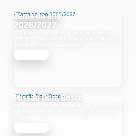
Tema do ano
2026/2027
“Coragem! Vai e faz o bem.” é o tema pastoral para
2026/2027 nos ambientes e presenças dos Salesianos, e
das Filhas de Maria Auxiliadora, em P…
Saber mais
Missão Dom Bosco
Apoie a Missão Dom Bosco e ajude as crianças e jovens
vulneráveis, e suas famílias, em Portugal e no resto do
mundo.
Saber mais