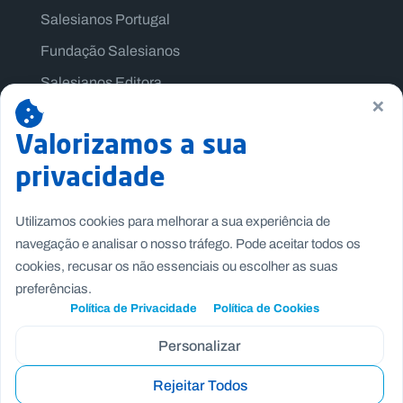
Salesianos Portugal
Fundação Salesianos
Salesianos Editora
×
Família Salesiana
Valorizamos a sua
Missão Dom Bosco
privacidade
Jogos Nacionais Salesianos
Utilizamos cookies para melhorar a sua experiência de
navegação e analisar o nosso tráfego. Pode aceitar todos os
cookies, recusar os não essenciais ou escolher as suas
preferências.
Política de Privacidade
Política de Cookies
Personalizar
Rejeitar Todos