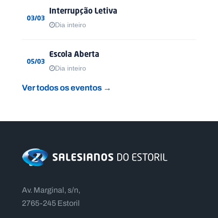
Interrupção Letiva
03/03
Dia inteiro
Escola Aberta
05/03
Dia inteiro
Ver todos os eventos →
Av. Marginal, s/n,
2765-245 Estoril